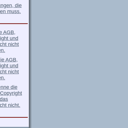
ungen, die
ten muss.
ie AGB,
ight und
cht nicht
n.
die AGB,
ight und
cht nicht
n.
enne die
Copyright
 das
ht nicht.