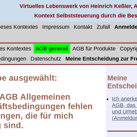
Virtuelles Lebenswerk von Heinrich Keßler,
Kontext Selbststeuerung durch die Be
dieses Kontextes
Impressum
Kontakt
Zufall
Anmeld
ses Kontextes
AGB generell
AGB für Produkte
Copyri
edingungen
Datenschutz
Meine Entscheidung zur Fr
be ausgewählt:
Meine
Entsche
 AGB Allgemeinen
Ich anerk
ftsbedingungen fehlen
AGB, das 
und Urheb
ngen, die für mich
(Anmeldu
 sind.