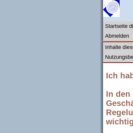
Startseite 
Abmelden
Inhalte die
Nutzungsb
Ich ha
In den
Geschä
Regelu
wichtig