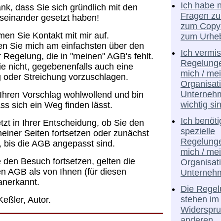
Ich habe 
nk, dass Sie sich gründlich mit den
Fragen zu
seinander gesetzt haben!
zum Copyr
men Sie Kontakt mit mir auf.
zum Urheb
en Sie mich am einfachsten über den
Ich vermi
r Regelung, die in "meinen" AGB's fehlt.
Regelunge
e nicht, gegebenenfalls auch eine
mich / me
 oder Streichung vorzuschlagen.
Organisat
Unterneh
 Ihren Vorschlag wohlwollend und bin
wichtig si
ass sich ein Weg finden lässt.
Ich benöti
jetzt in Ihrer Entscheidung, ob Sie den
spezielle
iner Seiten fortsetzen oder zunächst
Regelunge
 bis die AGB angepasst sind.
mich / me
den Besuch fortsetzen, gelten die
Organisat
en AGB als von Ihnen (für diesen
Unterneh
anerkannt.
Die Rege
stehen im
Keßler, Autor.
Widerspru
anderen