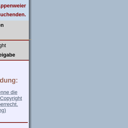
 Appenweier
suchenden.
en
ght
eigabe
idung:
enne die
Copyright
errecht.
ng)