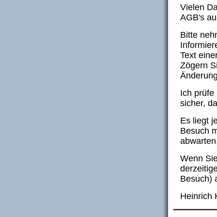
Vielen Da
AGB's au
Bitte neh
Informier
Text eine
Zögern Si
Änderung
Ich prüfe
sicher, d
Es liegt 
Besuch me
abwarten,
Wenn Sie 
derzeitig
Besuch) 
Heinrich 