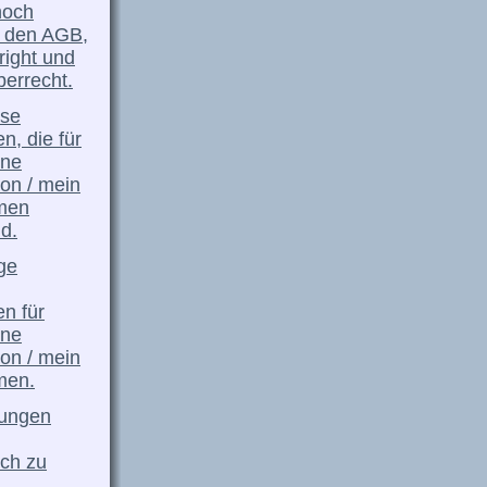
noch
 den AGB,
ight und
errecht.
sse
n, die für
ine
ion / mein
men
nd.
ge
n für
ine
ion / mein
men.
lungen
ch zu