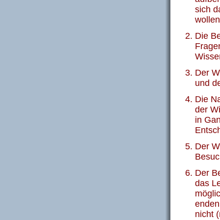
sich 
wollen
Die B
Fragen
Wisse
Der W
und de
Die Na
der W
in Gan
Entsc
Der W
Besuch
Der B
das Le
möglic
enden,
nicht 