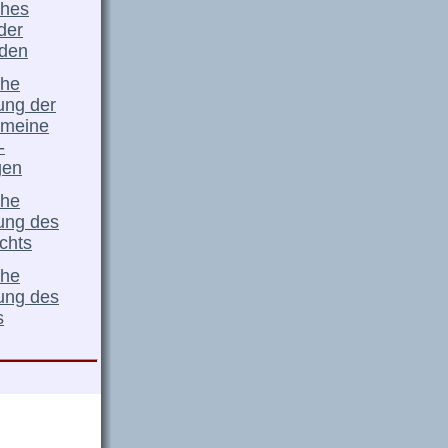
ches
der
den
che
ung der
emeine
-
gen
che
ung des
chts
che
ung des
s