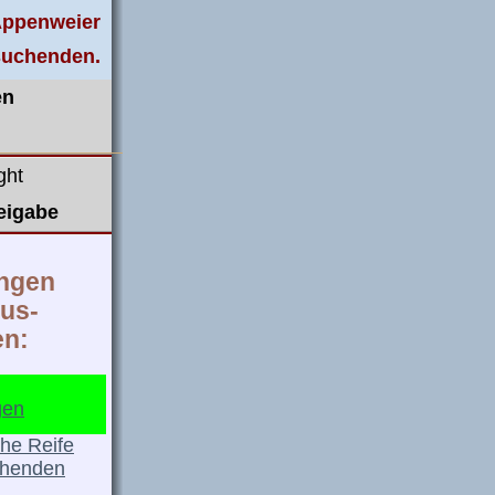
 Appenweier
suchenden.
en
ght
eigabe
ngen
us-
en:
gen
che Reife
chenden