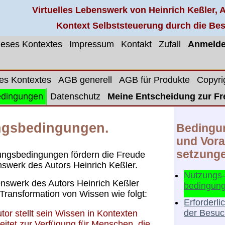
Virtuelles Lebenswerk von Heinrich Keßler,
Kontext Selbststeuerung durch die Be
dieses Kontextes
Impressum
Kontakt
Zufall
Anmeld
ses Kontextes
AGB generell
AGB für Produkte
Copyri
edingungen
Datenschutz
Meine Entscheidung zur Fr
ngsbedingungen.
Bedingu
und Vora
setzung
ungsbedingungen fördern die Freude
swerk des Autors Heinrich Keßler.
Nutzungs-
nswerk des Autors Heinrich Keßler
bedingun
 Transformation von Wissen wie folgt:
Erforderli
der Besu
tor stellt sein Wissen in Kontexten
eitet zur Verfügung für Menschen, die