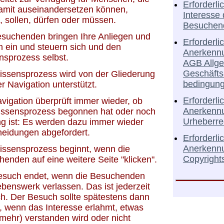
Erforderli
damit auseinandersetzen können,
Interesse 
, sollen, dürfen oder müssen.
Besuchen
esuchenden bringen Ihre Anliegen und
Erforderli
 ein und steuern sich und den
Anerkenn
nsprozess selbst.
AGB Allg
Geschäfts
issensprozess wird von der Gliederung
bedingun
r Navigation unterstützt.
Erforderli
vigation überprüft immer wieder, ob
Anerkenn
issensprozess begonnen hat oder noch
Urheberre
g ist: Es werden dazu immer wieder
heidungen abgefordert.
Erforderli
Anerkenn
issensprozess beginnt, wenn die
Copyright
enden auf eine weitere Seite "klicken".
esuch endet, wenn die Besuchenden
benswerk verlassen. Das ist jederzeit
h. Der Besuch sollte spätestens dann
 wenn das Interesse erlahmt, etwas
(mehr) verstanden wird oder nicht