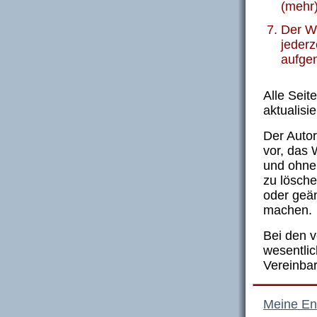
(mehr)
Der Wi
jeder
aufge
Alle Sei
aktualisie
Der Autor
vor, das 
und ohne
zu lösche
oder geä
machen.
Bei den v
wesentlic
Vereinba
Meine En