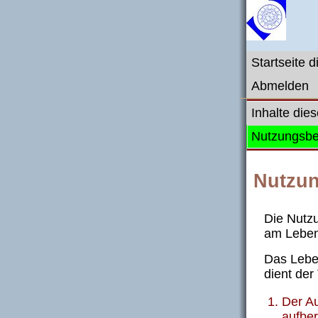
Startseite 
Abmelden
Inhalte die
Nutzungsb
Nutzu
Die Nutz
am Leben
Das Lebe
dient der
Der Au
aufber