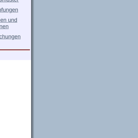
pfungen
nen und
onen
lichungen