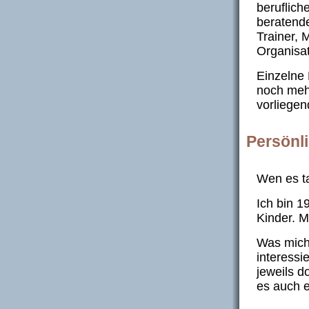
beruflich
beratende
Trainer, 
Organisat
Einzelne 
noch mehr
vorliegen
Persönl
Wen es ta
Ich bin 1
Kinder. M
Was mich
interessi
jeweils d
es auch 