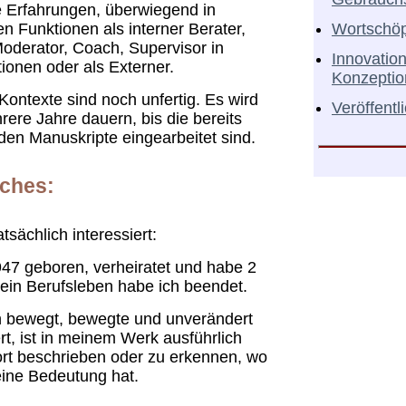
e Erfahrungen, überwiegend in
Wortschö
n Funktionen als interner Berater,
Moderator, Coach, Supervisor in
Innovatio
ionen oder als Externer.
Konzepti
Kontexte sind noch unfertig. Es wird
Veröffent
ere Jahre dauern, bis die bereits
den Manuskripte eingearbeitet sind.
iches:
tsächlich interessiert:
947 geboren, verheiratet und habe 2
ein Berufsleben habe ich beendet.
 bewegt, bewegte und unverändert
ert, ist in meinem Werk ausführlich
ort beschrieben oder zu erkennen, wo
eine Bedeutung hat.