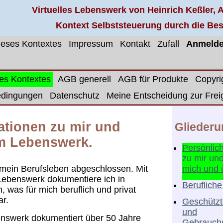
Virtuelles Lebenswerk von Heinrich Keßler,
Kontext Selbststeuerung durch die Be
dieses Kontextes
Impressum
Kontakt
Zufall
Anmeld
ses Kontextes
AGB generell
AGB für Produkte
Copyri
edingungen
Datenschutz
Meine Entscheidung zur Fre
ationen zu mir und
Gliederu
m Lebenswerk.
Persönlic
zu mir un
mich und 
 mein Berufsleben abgeschlossen. Mit
ebenswerk dokumentiere ich in
Berufliche
, was für mich beruflich und privat
ar.
Geschütz
und
nswerk dokumentiert über 50 Jahre
Gebrauch