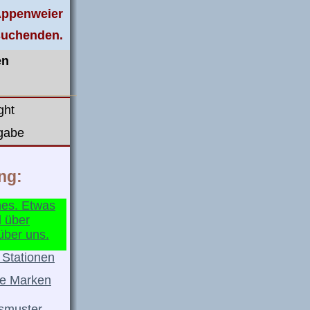
 Appenweier
suchenden.
en
ght
igabe
ng:
hes. Etwas
d über
über uns.
 Stationen
te Marken
smuster