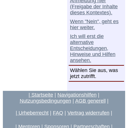
Anmeldung hier
(Freigabe der Inhalte
dieses Kontextes).
Wenn "Nein", geht es
hier weiter.
Ich will erst die
alternative
Entscheidungen,
Hinweise und Hilfen
ansehen.
Wählen Sie aus, was
jetzt zutrifft.
| Startseite
|
Navigationshilfen
|
Nutzungsbedingungen
|
AGB generell
|
| Urheberrecht
|
FAQ
|
Vertrag widerrufen
|
|
Mentoren
|
Sponsoren
|
Partnerschaften
|